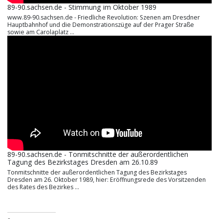
89-90.sachsen.de - Stimmung im Oktober 1989
www.89-90.sachsen.de - Friedliche Revolution: Szenen am Dresdner
Hauptbahnhof und die Demonstrationszüge auf der Prager Straße
sowie am Carolaplatz ...
89-90.sachsen.de - Tonmitschnitte der außerordentlichen
Tagung des Bezirkstages Dresden am 26.10.89
Tonmitschnitte der außerordentlichen Tagung des Bezirkstages
Dresden am 26. Oktober 1989, hier: Eröffnungsrede des Vorsitzenden
des Rates des Bezirkes ...