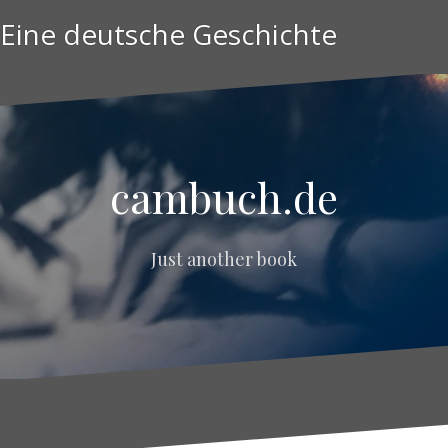
Zum
Eine deutsche Geschichte
Inhalt
springen
sixteen
days
cambuch.de
Just another book