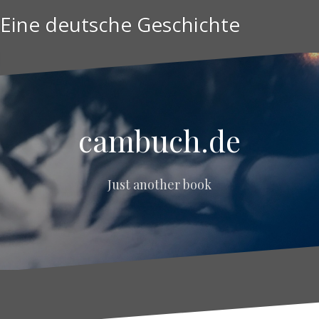
Zum
Eine deutsche Geschichte
Inhalt
springen
sixteen
days
cambuch.de
Just another book