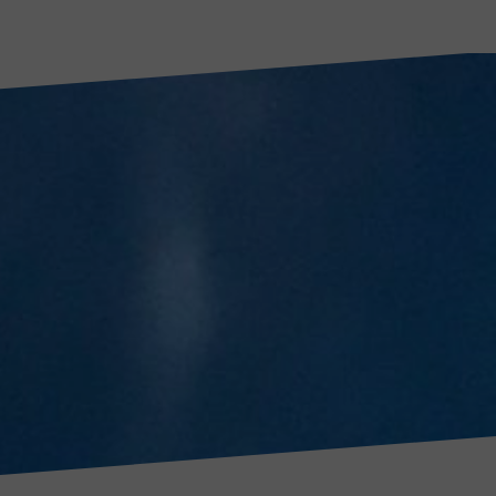
sixteen
days