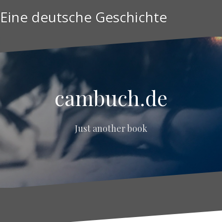
Zum
Eine deutsche Geschichte
Inhalt
springen
sixteen
days
cambuch.de
Just another book