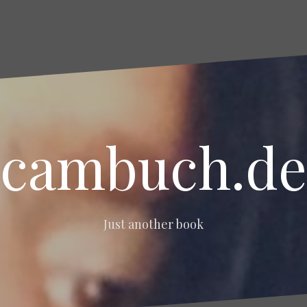
cambuch.de
Just another book