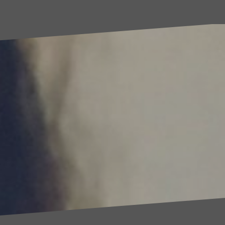
sixteen
days