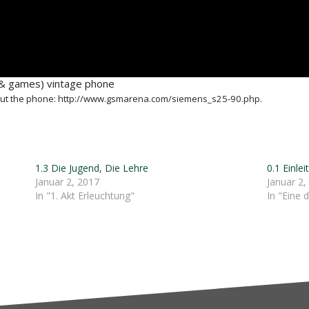
 & games) vintage phone
ut the phone: http://www.gsmarena.com/siemens_s25-90.php.
1.3 Die Jugend, Die Lehre
0.1 Einle
Januar 2, 2017
Januar 2,
In "1. Akt Erleuchtung"
In "Eine 